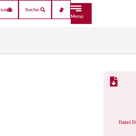
mus
Suche
Menü
Datei 