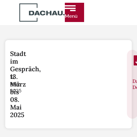
Menü
Stadt
im
Gespräch,
13.
13.
D
März
März
D
bis
2025
08.
Mai
2025