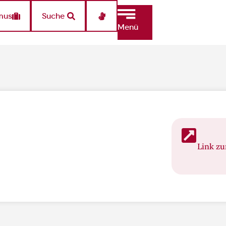
mus
Suche
Menü
Link z