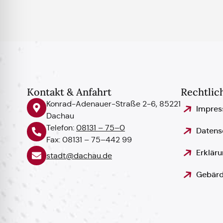
Kontakt & Anfahrt
Rechtlic
Konrad-Adenauer-Straße 2-6, 85221
Impre
Dachau
Telefon:
08131 – 75–0
Datens
Fax: 08131 – 75–442 99
Erkläru
stadt@dachau.de
Gebärd