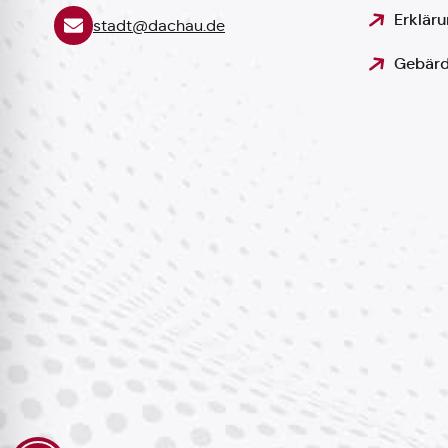
Erkläru
stadt@dachau.de
Gebärd