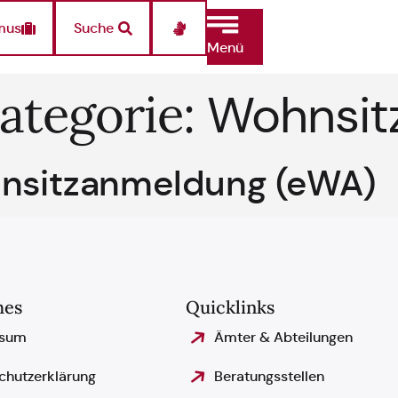
mus
Suche
Menü
ategorie:
Wohnsit
hnsitzanmeldung (eWA)
hes
Quicklinks
ssum
Ämter & Abteilungen
chutzerklärung
Beratungsstellen