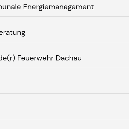
mmunale Energiemanagement
eratung
nde(r) Feuerwehr Dachau