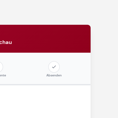
achau
ente
Absenden