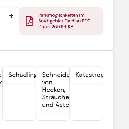
Parkmöglichkeiten im
Stadtgebiet Dachau PDF-
Datei, 269,64 KB
&
Schädlingsbekämpfung
Schneiden
Katastrophenschu
icht
von
Hecken,
Sträuchern
und Ästen