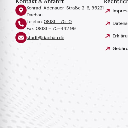
Kontakt & Anfahrt
Rechtlic
Konrad-Adenauer-Straße 2-6, 85221
Impre
Dachau
Telefon:
08131 – 75–0
Datens
Fax: 08131 – 75–442 99
Erkläru
stadt@dachau.de
Gebärd