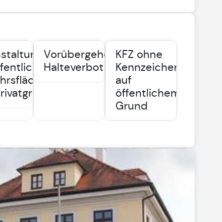
staltungen
Vorübergehendes
KFZ ohne
ffentlichen
Halteverbot
Kennzeichen
hrsflächen
auf
rivatgrund
öffentlichem
Grund