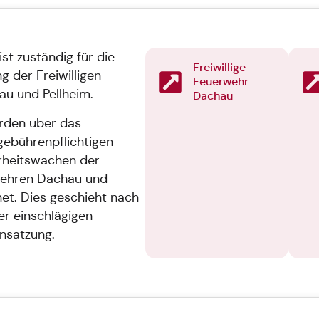
t zuständig für die
Freiwillige
 der Freiwilligen
Feuerwehr
u und Pellheim.
Dachau
rden über das
gebührenpflichtigen
erheitswachen der
rwehren Dachau und
et. Dies geschieht nach
er einschlägigen
nsatzung.