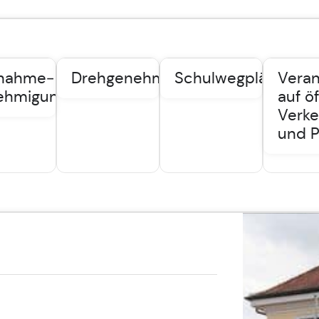
nahme­
Drehgenehmigungen
Schulwegpläne
Veran
ehmigungen
auf ö
Verke
und P