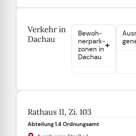
Verkehr in
Be­woh­
Aus
Dachau
ner­park­
gen
zo­nen in
Dach­au
Rathaus II, Zi. 103
Abteilung 1.4 Ordnungsamt