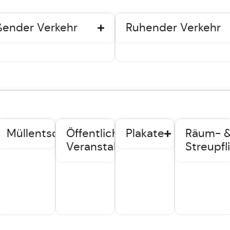
ßender Verkehr
Ruhender Verkehr
mpfung
Müllentsorgung
Öffentliche
Plakate
Räum- 
Veranstaltungen
Streupfl