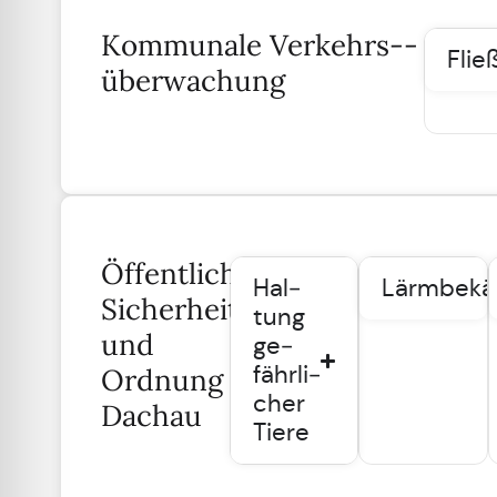
Kommunale Verkehrs-­
Flie
überwachung
Öffentliche
Hal­
Lärmbekä
Sicherheit
tung
und
ge­
fähr­li­
Ordnung
cher
Dachau
Tiere